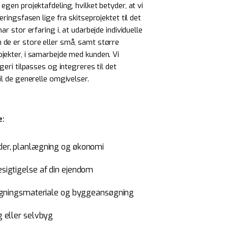
gen projektafdeling, hvilket betyder, at vi
ringsfasen lige fra skitseprojektet til det
r stor erfaring i, at udarbejde individuelle
de er store eller små, samt større
ekter, i samarbejde med kunden. Vi
geri tilpasses og integreres til det
il de generelle omgivelser.
e:
er, planlægning og økonomi
sigtigelse af din ejendom
tegningsmateriale og byggeansøgning
 eller selvbyg