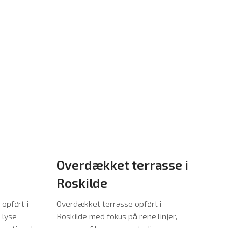
Overdækket terrasse i
Gæs
Roskilde
bak
opført i
Overdækket terrasse opført i
Gæsteh
 lyse
Roskilde med fokus på rene linjer,
sort t