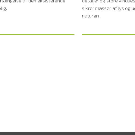
orlængelse af den eksisterende
detaljer og store vindues
lig.
sikrer masser af lys og ud
naturen.
Læs mere
Læ