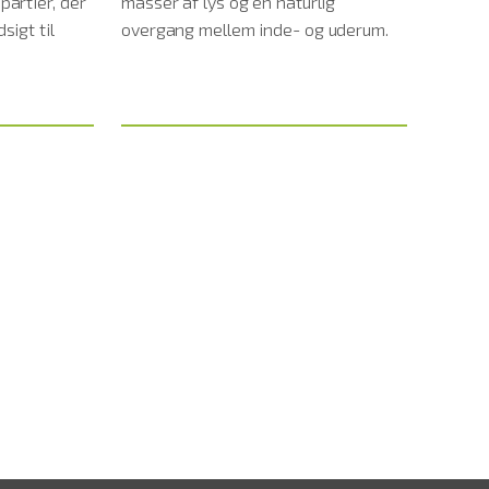
partier, der
masser af lys og en naturlig
naturta
sigt til
overgang mellem inde- og uderum.
det ku
s mere
Læs mere