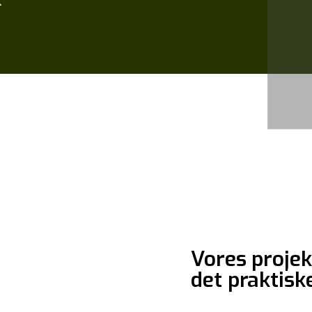
k
Vores projek
det praktisk