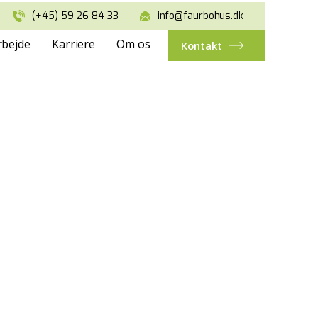
(+45) 59 26 84 33
info@faurbohus.dk
rbejde
Karriere
Om os
Kontakt