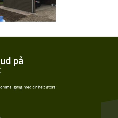
bud på
t
t komme igang med din helt store