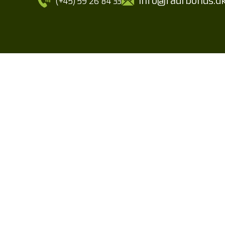
info@faurbohus.d
(+45) 59 26 84 33