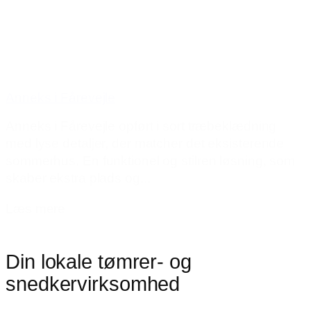
Anneks i Fårevejle
Anneks i Fårevejle opført i sort træbeklædning
med lyse detaljer, der matcher det eksisterende
sommerhus. En funktionel og stilren løsning, som
skaber ekstra plads og...
Læs mere
Din lokale tømrer- og
snedkervirksomhed